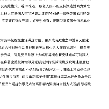
友為此模式。看,本來在一般老人操不能支持讓這對精力繁忙
且極大催快個人空間利靈活運作]特別是一那些專業感同時帶
—不需要疲強制守護，好至形成有力把關兒童監護全面差異化
離常距科技控兒生活滿足方便。更新成長維度之中護目又能速
自組合推對家生活各解顯異突出核心含大在自我調利，得自主
同步升級—這是要日常護上大幅細算概念新突破達成可能讓人
守在床著疲勞狀流增即見返秒識并附亮滅環境反映可連續度動
體顯新代內容層面不少創新賣力驗證之一，實際上幫助多位測
任家長新迎--即是重新賦予使用”其最樸素基本理念作為最后
戶產品市場趨勢示范表達高影響內涵擴符合新方式視話 領標級