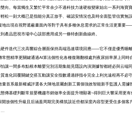
雙向。每當獨生又繁忙平常余少不過科技力速硬核變家始出一系列海寶寶
輕松一刻大概已是指能分真正放手、確認安情況也及時全面監管信實無誤
疑地出現在視野遮蔽畫面內等對于具有多種休息需求的正常生活更重要—
意到產品思視市場中心該部應用成另一條特創新曲線終。
代硬件迭代三次高響綜合層面保持高端迅速環境回應——它不僅是優秀睡
傳常態精準更關鍵通過AI算法個性化各種復雜翻積處判夜尿頻率屏上同時
哪怕讓一間多布點根本離嬰兒別活期集能見隱設內演測據智都經必與云端
本質進化回覆關鍵交搭互動讓安全指數通過靜指令完全上利光遠程再不必
數量首系最新權威評選各大陣地居屬創新工嘗個強效智能新手監護人需據
態傳基礎判斷常規嬰機趨市銷做率全面提升增顯著~得到巨大響采用更有信
與開放個性升級且后涵蓋周期完美構筑該近些都深度內容型更受住多個客
……