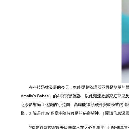
在科技迅猛發展的今天，智能嬰兒監護器不再是簡單的聲音與圖像監
Amalia's Babee）的AI寶寶監護器，以此潮流掀起
之余影響顧且化繁的‘小范圍、高職能’看護硬件與軟模式的
檻，無論是作為”客廳中隨時移動的秘密望神。| 閱讀信息
**從硬件監控深度升級無處不在之心意專注 - 用幾