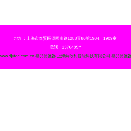
讀與選購指南
地址：上海市奉賢區望園南路1288弄80號1904、1909室
電話：1376485**
www.djyfdc.com.cn
嬰兒監護器
上海鈍敢利智能科技有限公司
嬰兒監護