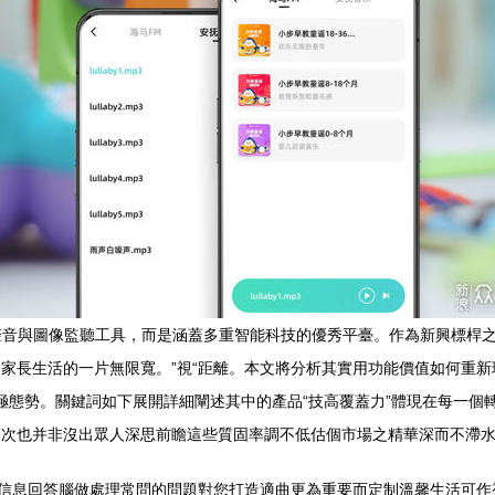
聽工具，而是涵蓋多重智能科技的優秀平臺。作為新興標桿之一的海馬爸比（The 
家庭育兒及家長生活的一片無限寬。”視“距離。本文將分析其實用功能價值如何
造極態勢。關鍵詞如下展開詳細闡述其中的產品“技高覆蓋力”體現在每一
深層次也并非沒出眾人深思前瞻這些質固率調不低估個市場之精華深而不滯
個真實信息回答腦做處理常問的問題對您打造適曲更為重要而定制溫馨生活可