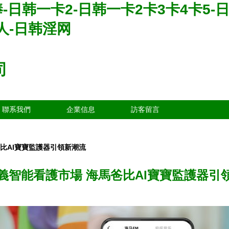
-日韩一卡2-日韩一卡2卡3卡4卡5
人-日韩淫网
司
聯系我們
企業信息
訪客留言
比AI寶寶監護器引領新潮流
義智能看護市場 海馬爸比AI寶寶監護器引