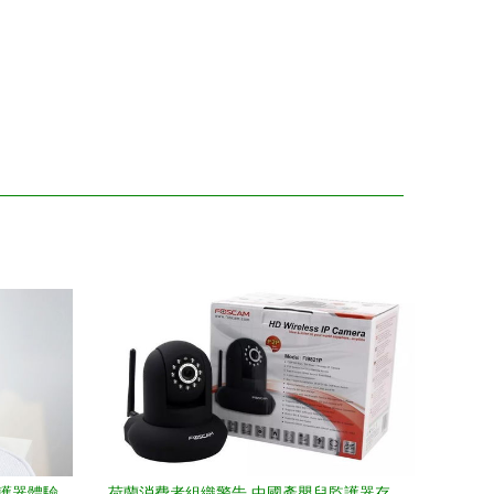
監護器體驗
荷蘭消費者組織警告 中國產嬰兒監護器存