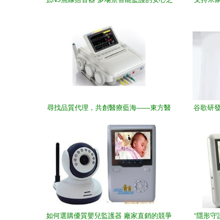
選
尋找品質代理，共創醫療藍海——東方醫
谷歌研發
療器械網CTG-7胎兒監護儀代理招募中
如何選購優質嬰兒監護器 廠家直銷的競爭
“隱形守