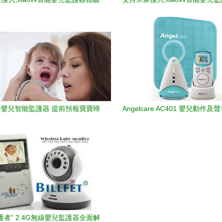
嬰兒智能監護器 提前預報寶寶啼
Angelcare AC401 嬰兒動作
哭的貼心管家
海選區父母首選育兒神
護者” 2.4G無線嬰兒監護器全面解