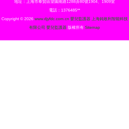
地址：上海市奉賢區望園南路1288弄80號1904、1909室
南
電話：1376485**
Copyright © 2026
www.djyfdc.com.cn
嬰兒監護器
上海鈍敢利智能科技
有限公司
嬰兒監護器
版權所有
Sitemap