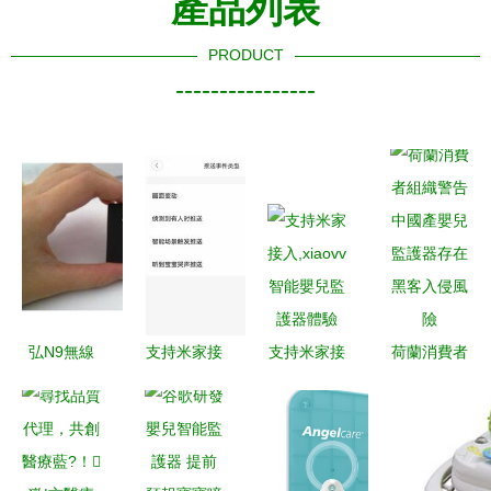
產品列表
PRODUCT
----------------
弘N9無線
支持米家接
支持米家接
荷蘭消費者
拾音器 多
入,xiaovv智
入,xiaovv智
組織警告
場景智能監
能嬰兒監護
能嬰兒監護
中國產嬰兒
護的安心之
器體驗
器體驗
監護器存在
選
黑客入侵風