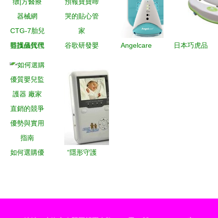
險
尋找品質代
谷歌研發嬰
Angelcare
日本巧虎品
理，共創醫
兒智能監護
AC401 嬰
質之選 永
療藍?！
器 提前預
兒動作及聲
和 baby
獤|方醫療
報寶寶啼哭
音監測器
craft 綠色
器械網
的貼心管家
海選區父母
學步車詳細
CTG-7胎兒
首選育兒神
推薦
監護儀代理
器
招募中
如何選購優
“隱形守護
質嬰兒監護
者” 2.4G無
器 廠家直
線嬰兒監護
銷的競爭優
器全面解讀
勢與實用指
與選購指南