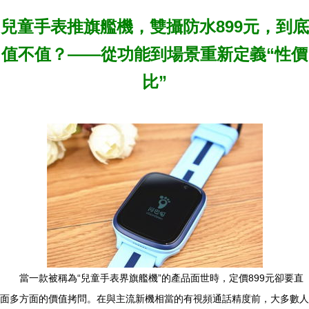
兒童手表推旗艦機，雙攝防水899元，到底
值不值？——從功能到場景重新定義“性價
比”
當一款被稱為“兒童手表界旗艦機”的產品面世時，定價899元卻要直
面多方面的價值拷問。在與主流新機相當的有視頻通話精度前，大多數人