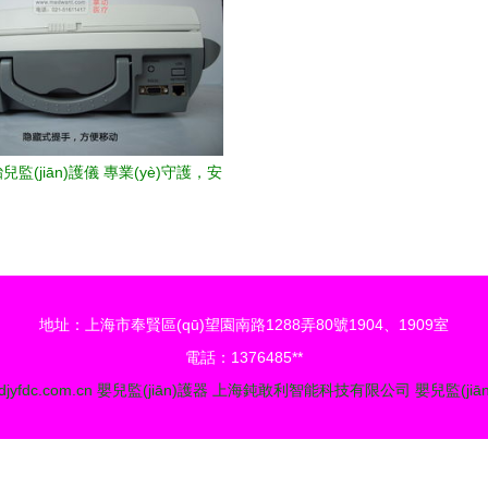
兒監(jiān)護儀 專業(yè)守護，安
心之選
地址：上海市奉賢區(qū)望園南路1288弄80號1904、1909室
電話：1376485**
jyfdc.com.cn
嬰兒監(jiān)護器
上海鈍敢利智能科技有限公司
嬰兒監(jiā