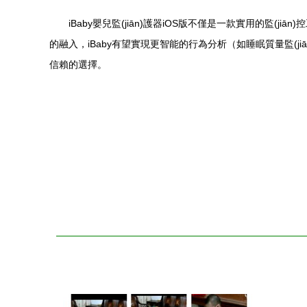
iBaby嬰兒監(jiān)護器iOS版不僅是一款實用的監
的融入，iBaby有望實現更智能的行為分析（如睡眠質量監(j
信賴的選擇。