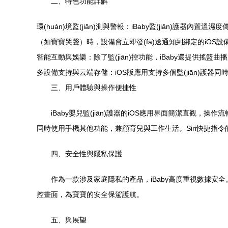
二、特色功能詳解
環(huán)境監(jiān)測與警報：iBaby監(jiān)護
（如寶寶哭聲）時，設備會立即發(fā)送通知到綁定的iOS設
智能互動與娛樂：除了監(jiān)控功能，iBaby還提供
多設備支持與云端存儲：iOS版應用支持多個監(jiān)
三、用戶體驗與操作便捷性
iBaby嬰兒監(jiān)護器的iOS應用界面簡潔直觀，
同時使用手機其他功能，兼顧育兒與工作生活。Siri快捷指令
四、安全性與隱私保護
作為一款涉及家庭隱私的產品，iBaby高度重視數據安
控畫面，為寶寶的安全保駕護航。
五、與展望