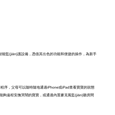
智能監(jiān)護設備，憑借其出色的功能和便捷的操作，為新手
S應用程序，父母可以隨時隨地通過iPhone或iPad查看寶寶的狀態
夠遠程安撫哭鬧的寶寶，或通過內置麥克風監(jiān)聽房間