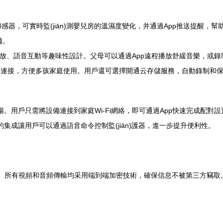
器內置溫濕度傳感器，可實時監(jiān)測嬰兒房的溫濕度變化，并通過App推送提
備。
搖籃曲播放、語音互動等趣味性設計。父母可以通過App遠程播放舒緩音樂，
護器同時連接，方便多孩家庭使用。用戶還可選擇開通云存儲服務，自動錄制
操作流暢。用戶只需將設備連接到家庭Wi-Fi網絡，即可通過App快速完成配對
的集成讓用戶可以通過語音命令控制監(jiān)護器，進一步提升便利性。
全。所有視頻和音頻傳輸均采用端到端加密技術，確保信息不被第三方竊取。用