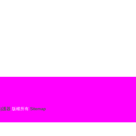
n)護器
版權所有
Sitemap