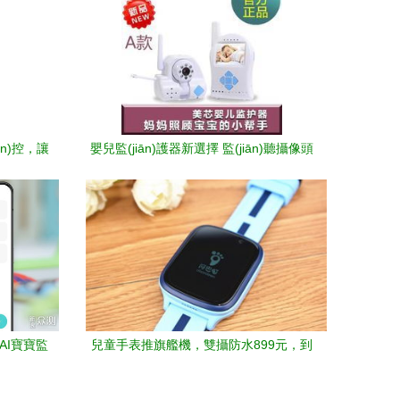
iān)控，讓
嬰兒監(jiān)護器新選擇 監(jiān)聽攝像頭
返利優(yōu)惠全攻略
AI寶寶監
兒童手表推旗艦機，雙攝防水899元，到
底值不值？——從功能到場景重新定義“性
價比”