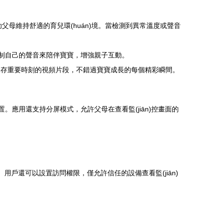
醒，幫助父母維持舒適的育兒環(huán)境。當檢測到異常溫度或聲音
或錄制自己的聲音來陪伴寶寶，增強親子互動。
和保存重要時刻的視頻片段，不錯過寶寶成長的每個精彩瞬間。
設置。應用還支持分屏模式，允許父母在查看監(jiān)控畫面的
戶還可以設置訪問權限，僅允許信任的設備查看監(jiān)