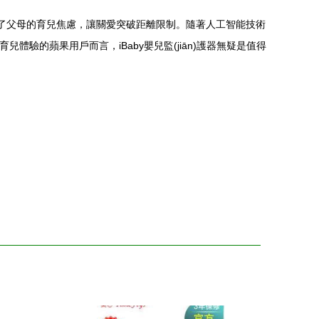
技手段緩解了父母的育兒焦慮，讓關愛突破距離限制。隨著人工智能技術
體驗的蘋果用戶而言，iBaby嬰兒監(jiān)護器無疑是值得