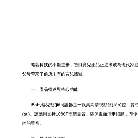
隨著科技的不斷進步，智能育兒產品正逐漸成為現代家庭的必備
父母帶來了前所未有的育兒體驗。
一、產品概述與核心功能
iBaby嬰兒監(jiān)護器是一款集高清視頻監(jiān)
(tài)。該應用支持1080P高清畫質，確保畫面清晰細膩
內的聲音。