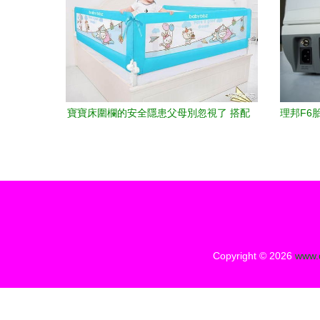
寶寶床圍欄的安全隱患父母別忽視了 搭配
理邦F6胎
嬰兒監(jiān)護器的正確打開方式
Copyright © 2026
www.d