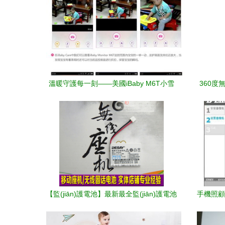
溫暖守護每一刻——美國iBaby M6T小雪
360度無
人嬰兒無線監(jiān)護器深度測評
器
【監(jiān)護電池】最新最全監(jiān)護電池
手機照顧
產品參考信息 嬰兒監(jiān)護器篇