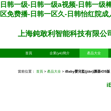
日韩一级-日韩一级a视频-日韩一级棒
区免费播-日韩一区久-日韩怡红院成
上海鈍敢利智能科技有限公
首頁
企業(yè)簡介
產品大全
當前位置：
首頁
>
產品大全
>
iBaby嬰兒監(jiān)護器iO
i