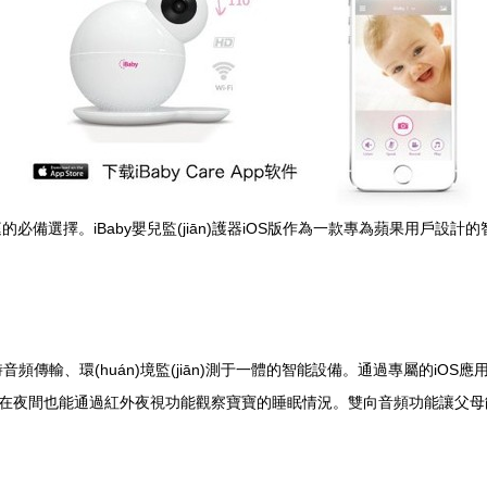
選擇。iBaby嬰兒監(jiān)護器iOS版作為一款專為蘋果用戶設計的
控、實時音頻傳輸、環(huán)境監(jiān)測于一體的智能設備。通過專屬的iO
，即使在夜間也能通過紅外夜視功能觀察寶寶的睡眠情況。雙向音頻功能讓父母能