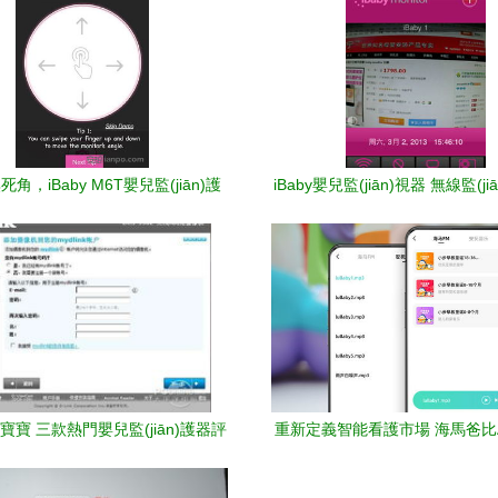
死角，iBaby M6T嬰兒監(jiān)護
iBaby嬰兒監(jiān)視器 無線監(j
開箱體驗 守護寶寶的每一刻
愛無距離
寶寶 三款熱門嬰兒監(jiān)護器評
重新定義智能看護市場 海馬爸比
測
(jiān)護器引領新潮流