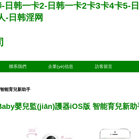
-日韩一卡2-日韩一卡2卡3卡4卡5
人-日韩淫网
司
聯系我們
企業(yè)信息
訪客留言
S版 智能育兒新助手
Baby嬰兒監(jiān)護器iOS版 智能育兒新