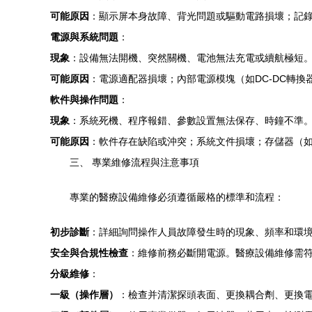
可能原因
：顯示屏本身故障、背光問題或驅動電路損壞；記
電源與系統問題
：
現象
：設備無法開機、突然關機、電池無法充電或續航極短
可能原因
：電源適配器損壞；內部電源模塊（如DC-DC轉
軟件與操作問題
：
現象
：系統死機、程序報錯、參數設置無法保存、時鐘不準
可能原因
：軟件存在缺陷或沖突；系統文件損壞；存儲器（如
三、 專業維修流程與注意事項
專業的醫療設備維修必須遵循嚴格的標準和流程：
初步診斷
：詳細詢問操作人員故障發生時的現象、頻率和環
安全與合規性檢查
：維修前務必斷開電源。醫療設備維修需符合
分級維修
：
一級（操作層）
：檢查并清潔探頭表面、更換耦合劑、更換