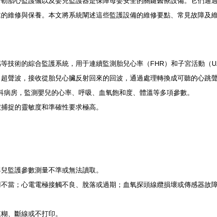
普勒胎心監護儀以及嬰兒監護器是保障母嬰安全的關鍵醫療設備。它們通
業的維修與保養。本文將系統闡述這些監護設備的維修要點、常見故障及
等技術的綜合監護系統，用于連續監測胎兒心率（FHR）和子宮活動（U
出超聲波，接收從胎兒心臟反射回來的回波，通過處理轉換成可聽的心跳
兒科病房，監測嬰兒的心率、呼吸、血氧飽和度、體溫等多項參數。
號捕捉的靈敏度和準確性要求極高。
嬰兒監護參數測量不準或無法讀取。
用不當；心電電極接觸不良、脫落或過期；血氧探頭線纜損壞或傳感器故
模糊、斷線或不打印。