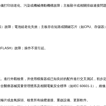
錄儀打印頭老化、污染或機械傳動機構故障；主板顯卡或相關排線連接問
。
換器）故障；電池組老化失效；主板存在短路或關鍵芯片（如CPU、存儲器
。
FLASH）故障；操作不當引起。
境。進行外觀檢查，并使用模擬器或已知良好的配件進行交叉測試，初步
醫療器械質量管理體系及相關電氣安全標準（如IEC 60601-1）。維
電極片或血氧探頭、檢查所有線纜連接、重啟設備、更新軟件。