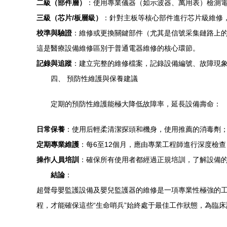
二級（部件層）
：使用專業儀器（如示波器、萬用表）檢測
三級（芯片/板層級）
：針對主板等核心部件進行芯片級維修
校準與驗證
：維修或更換關鍵部件（尤其是信號采集鏈路上
這是醫療設備維修區別于普通電器維修的核心環節。
記錄與追蹤
：建立完整的維修檔案，記錄設備編號、故障現
四、 預防性維護與保養建議
定期的預防性維護能極大降低故障率，延長設備壽命：
日常保養
：使用后輕柔清潔探頭和機身，使用推薦的消毒劑
定期專業維護
：每6至12個月，應由專業工程師進行深度檢
操作人員培訓
：確保所有使用者都經過正規培訓，了解設備
結論
：
超聲母嬰監護設備及嬰兒監護器的維修是一項專業性極強的工
程，才能確保這些“生命哨兵”始終處于最佳工作狀態，為臨