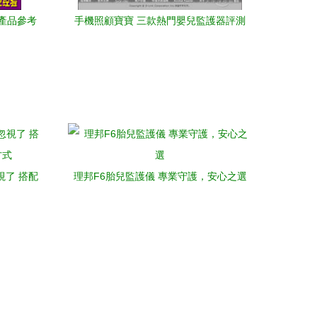
產品參考
手機照顧寶寶 三款熱門嬰兒監護器評測
視了 搭配
理邦F6胎兒監護儀 專業守護，安心之選
式