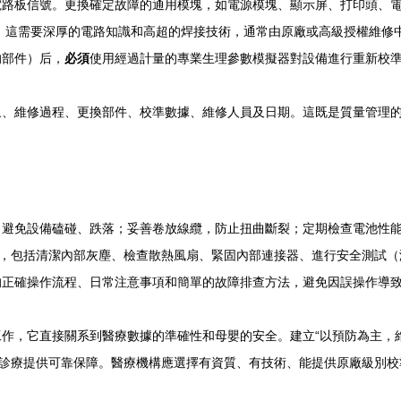
電路板信號。更換確定故障的通用模塊，如電源模塊、顯示屏、打印頭、
，這需要深厚的電路知識和高超的焊接技術，通常由原廠或高級授權維修
的部件）后，
必須
使用經過計量的專業生理參數模擬器對設備進行重新校
象、維修過程、更換部件、校準數據、維修人員及日期。這既是質量管理
；避免設備磕碰、跌落；妥善卷放線纜，防止扭曲斷裂；定期檢查電池性
查，包括清潔內部灰塵、檢查散熱風扇、緊固內部連接器、進行安全測試
的正確操作流程、日常注意事項和簡單的故障排查方法，避免因誤操作導
作，它直接關系到醫療數據的準確性和母嬰的安全。建立“以預防為主，
床診療提供可靠保障。醫療機構應選擇有資質、有技術、能提供原廠級別