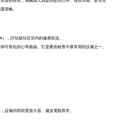
過先進的技術，為醫護人員提供胎兒心率、母體宮縮、嬰兒生
維護策略。
A），評估胎兒在宮內的健康狀況。
聲和可視化的心率曲線。它是產前檢查中最常用的設備之一。
障；設備內部前置放大器、濾波電路異常。