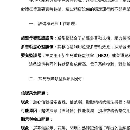
在現代產科與新生兒護理領域，超聲母嬰監護設備、多
命體征等重要實時數據。這些精密設備的穩定運行離不開專
一、 設備概述與工作原理
超聲母嬰監護設備
：通常指結合了超聲多普勒技術、壓力傳感
多普勒胎心監護儀
：其核心是利用超聲多普勒效應，探頭發
嬰兒監護器
：主要用于新生兒重癥監護室（NICU）或普通
這些設備共同的特點是集成度高、電子系統復雜、對信
二、 常見故障類型與原因分析
信號采集問題
：
現象
：胎心信號搜索困難、信號弱、斷斷續續或無法捕捉；
可能原因
：超聲探頭（換能器）性能衰減、損壞或耦合劑使
顯示與輸出問題
：
現象
：屏幕無顯示、花屏、閃爍；熱陣記錄儀打印出的曲線