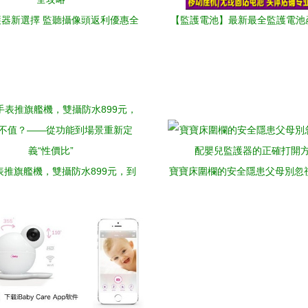
器新選擇 監聽攝像頭返利優惠全
【監護電池】最新最全監護電池
攻略
信息 嬰兒監護器篇
表推旗艦機，雙攝防水899元，到
寶寶床圍欄的安全隱患父母別忽
？——從功能到場景重新定義“性
嬰兒監護器的正確打開方
價比”