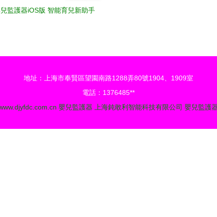
y嬰兒監護器iOS版 智能育兒新助手
地址：上海市奉賢區望園南路1288弄80號1904、1909室
電話：1376485**
www.djyfdc.com.cn
嬰兒監護器
上海鈍敢利智能科技有限公司
嬰兒監護