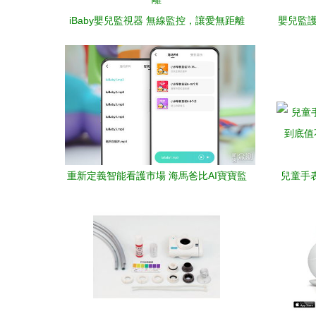
iBaby嬰兒監視器 無線監控，讓愛無距離
嬰兒監護
重新定義智能看護市場 海馬爸比AI寶寶監
兒童手
護器引領新潮流
底值不值