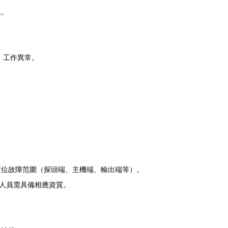
題。
）工作異常。
定位故障范圍（探頭端、主機端、輸出端等）。
修人員需具備相應資質。